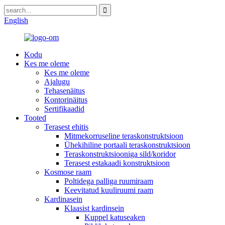
English
Kodu
Kes me oleme
Kes me oleme
Ajalugu
Tehasenäitus
Kontorinäitus
Sertifikaadid
Tooted
Terasest ehitis
Mitmekorruseline teraskonstruktsioon
Ühekihiline portaali teraskonstruktsioon
Teraskonstruktsiooniga sild/koridor
Terasest estakaadi konstruktsioon
Kosmose raam
Poltidega palliga ruumiraam
Keevitatud kuuliruumi raam
Kardinasein
Klaasist kardinsein
Kuppel katuseaken