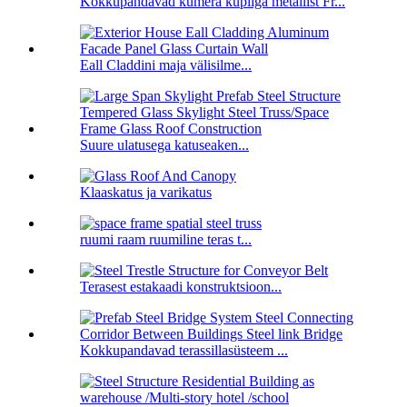
Kokkupandavad kumera kupliga metallist Fr...
Eall Claddini maja välisilme...
Suure ulatusega katuseaken...
Klaaskatus ja varikatus
ruumi raam ruumiline teras t...
Terasest estakaadi konstruktsioon...
Kokkupandavad terassillasüsteem ...