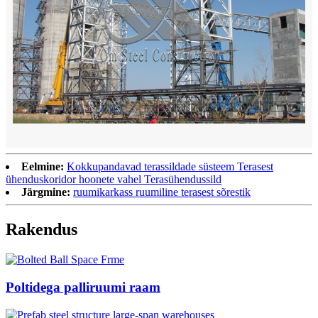
Eelmine:
Kokkupandavad terassildade süsteem Terasest
ühenduskoridor hoonete vahel Terasühendussild
Järgmine:
ruumikarkass ruumiline terasest sõrestik
Rakendus
Poltidega palliruumi raam