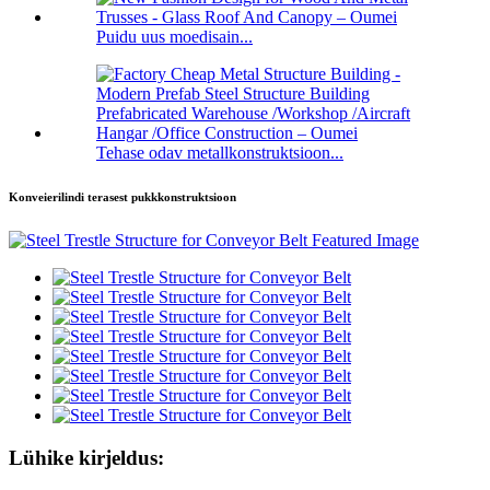
Puidu uus moedisain...
Tehase odav metallkonstruktsioon...
Konveierilindi terasest pukkkonstruktsioon
Lühike kirjeldus: