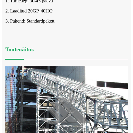
1. Tarneaeg: 30-45 päeva
2. Laaditud 20GP, 40HC;
3. Pakend: Standardpakett
Tootenäitus