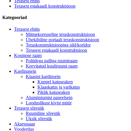
Terasest ehitis
Terasest estakaadi konstruktsioon
Kategooriad
Terasest ehitis
Mitmekorruseline teraskonstruktsioon
Ühekihiline portaali teraskonstruktsioon
Teraskonstruktsiooniga sild/koridor
Terasest estakaadi konstruktsioon
Kosmose raam
Poltidega palliga ruumiraam
Keevitatud kuuliruumi raam
Kardinasein
Klaasist kardinsein
Kuppel katuseaken
Klaaskatus ja varikatus
Piklik katuseaken
Alumiiniumist paneelsein
Looduslikust kivist müür
Terasest sõrestik
Ruumiline sõrestik
Üksik sõrestik
Aksessuaar
Vooderdus