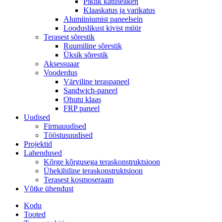
Piklik katuseaken
Klaaskatus ja varikatus
Alumiiniumist paneelsein
Looduslikust kivist müür
Terasest sõrestik
Ruumiline sõrestik
Üksik sõrestik
Aksessuaar
Vooderdus
Värviline teraspaneel
Sandwich-paneel
Ohutu klaas
FRP paneel
Uudised
Firmauudised
Tööstusuudised
Projektid
Lahendused
Kõrge kõrgusega teraskonstruktsioon
Ühekihiline teraskonstruktsioon
Terasest kosmoseraam
Võtke ühendust
Kodu
Tooted