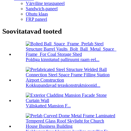
Värviline teraspaneel
Sandwich-paneel
Ohutu klaas
FRP paneel
Soovitatavad tooted
Poldiga kinnitatud palliruumi raam eel...
Kokkupandavad teraskonstruktsioonid...
Väliskatted Mansion F...