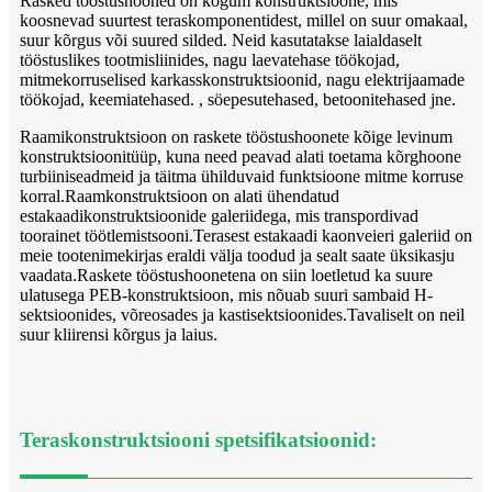
Rasked tööstushooned on kogum konstruktsioone, mis
koosnevad suurtest teraskomponentidest, millel on suur omakaal,
suur kõrgus või suured silded. Neid kasutatakse laialdaselt
tööstuslikes tootmisliinides, nagu laevatehase töökojad,
mitmekorruselised karkasskonstruktsioonid, nagu elektrijaamade
töökojad, keemiatehased. , söepesutehased, betoonitehased jne.
Raamikonstruktsioon on raskete tööstushoonete kõige levinum
konstruktsioonitüüp, kuna need peavad alati toetama kõrghoone
turbiiniseadmeid ja täitma ühilduvaid funktsioone mitme korruse
korral.Raamkonstruktsioon on alati ühendatud
estakaadikonstruktsioonide galeriidega, mis transpordivad
toorainet töötlemistsooni.Terasest estakaadi kaonveieri galeriid on
meie tootenimekirjas eraldi välja toodud ja sealt saate üksikasju
vaadata.Raskete tööstushoonetena on siin loetletud ka suure
ulatusega PEB-konstruktsioon, mis nõuab suuri sambaid H-
sektsioonides, võreosades ja kastisektsioonides.Tavaliselt on neil
suur kliirensi kõrgus ja laius.
Teraskonstruktsiooni spetsifikatsioonid: