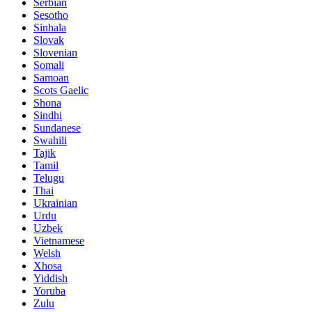
Serbian
Sesotho
Sinhala
Slovak
Slovenian
Somali
Samoan
Scots Gaelic
Shona
Sindhi
Sundanese
Swahili
Tajik
Tamil
Telugu
Thai
Ukrainian
Urdu
Uzbek
Vietnamese
Welsh
Xhosa
Yiddish
Yoruba
Zulu