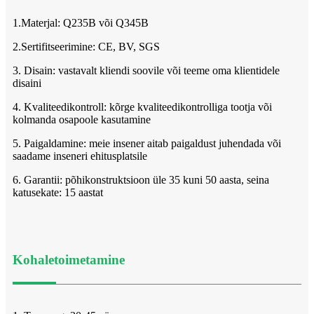
1.Materjal: Q235B või Q345B
2.Sertifitseerimine: CE, BV, SGS
3. Disain: vastavalt kliendi soovile või teeme oma klientidele
disaini
4. Kvaliteedikontroll: kõrge kvaliteedikontrolliga tootja või
kolmanda osapoole kasutamine
5. Paigaldamine: meie insener aitab paigaldust juhendada või
saadame inseneri ehitusplatsile
6. Garantii: põhikonstruktsioon üle 35 kuni 50 aasta, seina
katusekate: 15 aastat
Kohaletoimetamine