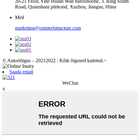
20-21 Floor, Yihe Huilin Wan büroohoone, 3. Ring South
Road, Quanshani piirkond, Xuzhou, Jiangsu, Hiina
Meil
marketing@omsteelstructure.com
© Autoriõigus – 20212022 : Kõik õigused kaitstud.
>
Saada email
WeChat
x