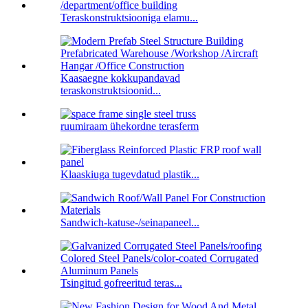
Teraskonstruktsiooniga elamu...
Kaasaegne kokkupandavad
teraskonstruktsioonid...
ruumiraam ühekordne terasferm
Klaaskiuga tugevdatud plastik...
Sandwich-katuse-/seinapaneel...
Tsingitud gofreeritud teras...