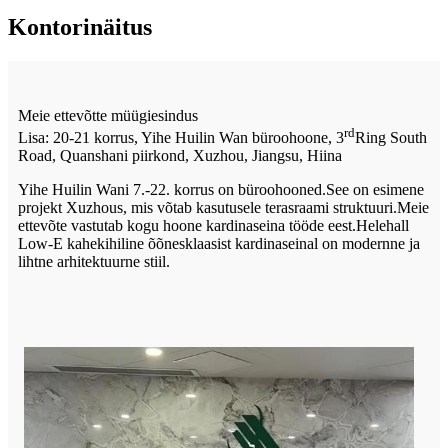
Kontorinäitus
Meie ettevõtte müügiesindus
rd
Lisa: 20-21 korrus, Yihe Huilin Wan büroohoone, 3
Ring South
Road, Quanshani piirkond, Xuzhou, Jiangsu, Hiina
Yihe Huilin Wani 7.-22. korrus on büroohooned.See on esimene
projekt Xuzhous, mis võtab kasutusele terasraami struktuuri.Meie
ettevõte vastutab kogu hoone kardinaseina tööde eest.Helehall
Low-E kahekihiline õõnesklaasist kardinaseinal on modernne ja
lihtne arhitektuurne stiil.