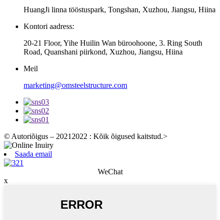
HuangJi linna tööstuspark, Tongshan, Xuzhou, Jiangsu, Hiina
Kontori aadress:
20-21 Floor, Yihe Huilin Wan büroohoone, 3. Ring South
Road, Quanshani piirkond, Xuzhou, Jiangsu, Hiina
Meil
marketing@omsteelstructure.com
© Autoriõigus – 20212022 : Kõik õigused kaitstud.
>
Saada email
WeChat
x