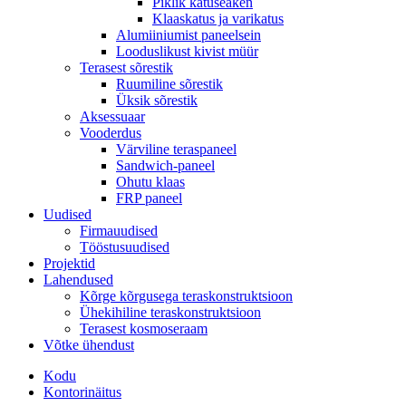
Piklik katuseaken
Klaaskatus ja varikatus
Alumiiniumist paneelsein
Looduslikust kivist müür
Terasest sõrestik
Ruumiline sõrestik
Üksik sõrestik
Aksessuaar
Vooderdus
Värviline teraspaneel
Sandwich-paneel
Ohutu klaas
FRP paneel
Uudised
Firmauudised
Tööstusuudised
Projektid
Lahendused
Kõrge kõrgusega teraskonstruktsioon
Ühekihiline teraskonstruktsioon
Terasest kosmoseraam
Võtke ühendust
Kodu
Kontorinäitus