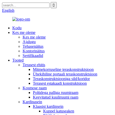
English
Kodu
Kes me oleme
Kes me oleme
Ajalugu
Tehasenäitus
Kontorinäitus
Sertifikaadid
Tooted
Terasest ehitis
Mitmekorruseline teraskonstruktsioon
Ühekihiline portaali teraskonstruktsioon
Teraskonstruktsiooniga sild/koridor
Terasest estakaadi konstruktsioon
Kosmose raam
Poltidega palliga ruumiraam
Keevitatud kuuliruumi raam
Kardinasein
Klaasist kardinsein
Kuppel katuseaken