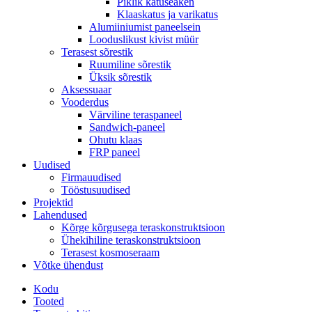
Piklik katuseaken
Klaaskatus ja varikatus
Alumiiniumist paneelsein
Looduslikust kivist müür
Terasest sõrestik
Ruumiline sõrestik
Üksik sõrestik
Aksessuaar
Vooderdus
Värviline teraspaneel
Sandwich-paneel
Ohutu klaas
FRP paneel
Uudised
Firmauudised
Tööstusuudised
Projektid
Lahendused
Kõrge kõrgusega teraskonstruktsioon
Ühekihiline teraskonstruktsioon
Terasest kosmoseraam
Võtke ühendust
Kodu
Tooted