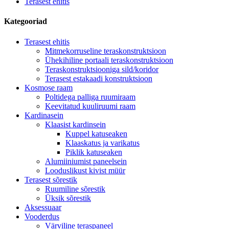
Terasest ehitis
Kategooriad
Terasest ehitis
Mitmekorruseline teraskonstruktsioon
Ühekihiline portaali teraskonstruktsioon
Teraskonstruktsiooniga sild/koridor
Terasest estakaadi konstruktsioon
Kosmose raam
Poltidega palliga ruumiraam
Keevitatud kuuliruumi raam
Kardinasein
Klaasist kardinsein
Kuppel katuseaken
Klaaskatus ja varikatus
Piklik katuseaken
Alumiiniumist paneelsein
Looduslikust kivist müür
Terasest sõrestik
Ruumiline sõrestik
Üksik sõrestik
Aksessuaar
Vooderdus
Värviline teraspaneel