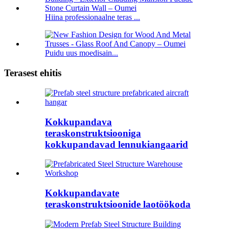
Hiina professionaalne teras ...
Puidu uus moedisain...
Terasest ehitis
Kokkupandava
teraskonstruktsiooniga
kokkupandavad lennukiangaarid
Kokkupandavate
teraskonstruktsioonide laotöökoda