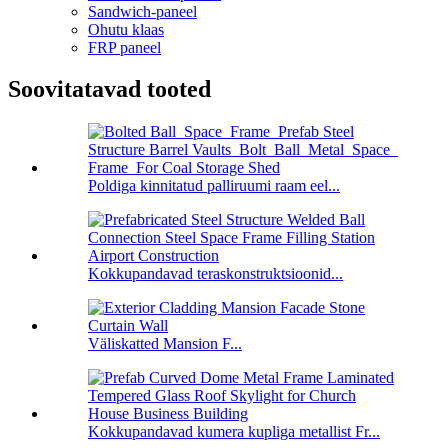
Sandwich-paneel
Ohutu klaas
FRP paneel
Soovitatavad tooted
Poldiga kinnitatud palliruumi raam eel...
Kokkupandavad teraskonstruktsioonid...
Väliskatted Mansion F...
Kokkupandavad kumera kupliga metallist Fr...