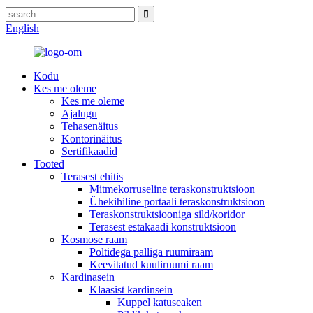
English
Kodu
Kes me oleme
Kes me oleme
Ajalugu
Tehasenäitus
Kontorinäitus
Sertifikaadid
Tooted
Terasest ehitis
Mitmekorruseline teraskonstruktsioon
Ühekihiline portaali teraskonstruktsioon
Teraskonstruktsiooniga sild/koridor
Terasest estakaadi konstruktsioon
Kosmose raam
Poltidega palliga ruumiraam
Keevitatud kuuliruumi raam
Kardinasein
Klaasist kardinsein
Kuppel katuseaken