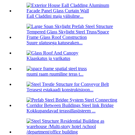
Eall Claddini maja välisilme...
Suure ulatusega katuseaken...
Klaaskatus ja varikatus
ruumi raam ruumiline teras t...
Terasest estakaadi konstruktsioon...
Kokkupandavad terassillasüsteem ...