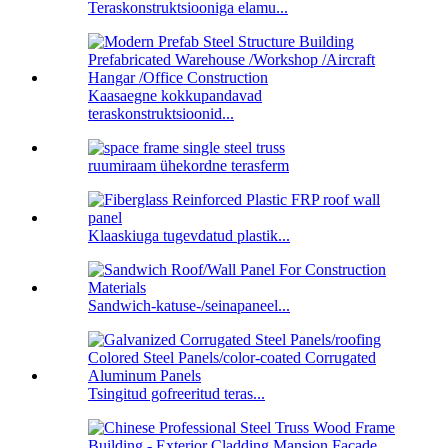
Teraskonstruktsiooniga elamu...
Kaasaegne kokkupandavad
teraskonstruktsioonid...
ruumiraam ühekordne terasferm
Klaaskiuga tugevdatud plastik...
Sandwich-katuse-/seinapaneel...
Tsingitud gofreeritud teras...