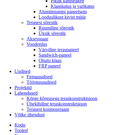
Piklik katuseaken
Klaaskatus ja varikatus
Alumiiniumist paneelsein
Looduslikust kivist müür
Terasest sõrestik
Ruumiline sõrestik
Üksik sõrestik
Aksessuaar
Vooderdus
Värviline teraspaneel
Sandwich-paneel
Ohutu klaas
FRP paneel
Uudised
Firmauudised
Tööstusuudised
Projektid
Lahendused
Kõrge kõrgusega teraskonstruktsioon
Ühekihiline teraskonstruktsioon
Terasest kosmoseraam
Võtke ühendust
Kodu
Tooted