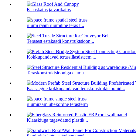
Klaaskatus ja varikatus
ruumi raam ruumiline teras t...
Terasest estakaadi konstruktsioon...
Kokkupandavad terassillasüsteem ...
Teraskonstruktsiooniga elamu...
Kaasaegne kokkupandavad teraskonstruktsioonid...
ruumiraam ühekordne terasferm
Klaaskiuga tugevdatud plastik...
Sandwich-katuse-/seinapaneel...