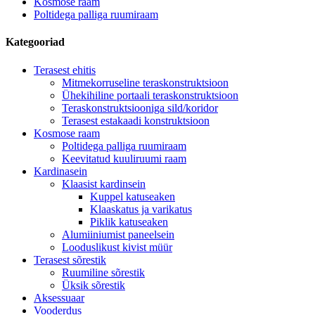
Kosmose raam
Poltidega palliga ruumiraam
Kategooriad
Terasest ehitis
Mitmekorruseline teraskonstruktsioon
Ühekihiline portaali teraskonstruktsioon
Teraskonstruktsiooniga sild/koridor
Terasest estakaadi konstruktsioon
Kosmose raam
Poltidega palliga ruumiraam
Keevitatud kuuliruumi raam
Kardinasein
Klaasist kardinsein
Kuppel katuseaken
Klaaskatus ja varikatus
Piklik katuseaken
Alumiiniumist paneelsein
Looduslikust kivist müür
Terasest sõrestik
Ruumiline sõrestik
Üksik sõrestik
Aksessuaar
Vooderdus