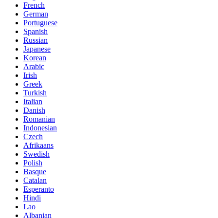
French
German
Portuguese
Spanish
Russian
Japanese
Korean
Arabic
Irish
Greek
Turkish
Italian
Danish
Romanian
Indonesian
Czech
Afrikaans
Swedish
Polish
Basque
Catalan
Esperanto
Hindi
Lao
Albanian