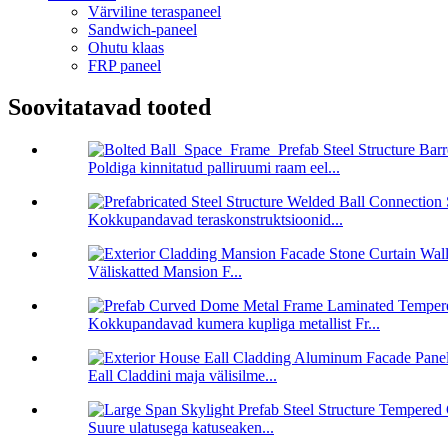
Värviline teraspaneel
Sandwich-paneel
Ohutu klaas
FRP paneel
Soovitatavad tooted
Poldiga kinnitatud palliruumi raam eel...
Kokkupandavad teraskonstruktsioonid...
Väliskatted Mansion F...
Kokkupandavad kumera kupliga metallist Fr...
Eall Claddini maja välisilme...
Suure ulatusega katuseaken...