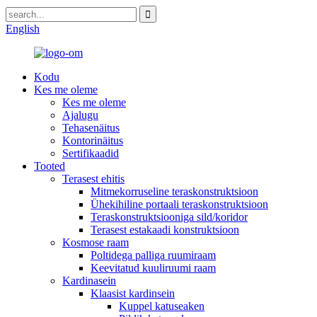
English
Kodu
Kes me oleme
Kes me oleme
Ajalugu
Tehasenäitus
Kontorinäitus
Sertifikaadid
Tooted
Terasest ehitis
Mitmekorruseline teraskonstruktsioon
Ühekihiline portaali teraskonstruktsioon
Teraskonstruktsiooniga sild/koridor
Terasest estakaadi konstruktsioon
Kosmose raam
Poltidega palliga ruumiraam
Keevitatud kuuliruumi raam
Kardinasein
Klaasist kardinsein
Kuppel katuseaken