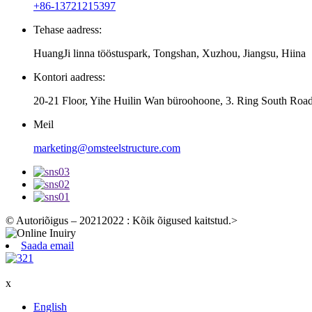
+86-13721215397
Tehase aadress:
HuangJi linna tööstuspark, Tongshan, Xuzhou, Jiangsu, Hiina
Kontori aadress:
20-21 Floor, Yihe Huilin Wan büroohoone, 3. Ring South Road
Meil
marketing@omsteelstructure.com
© Autoriõigus – 20212022 : Kõik õigused kaitstud.
>
Saada email
x
English