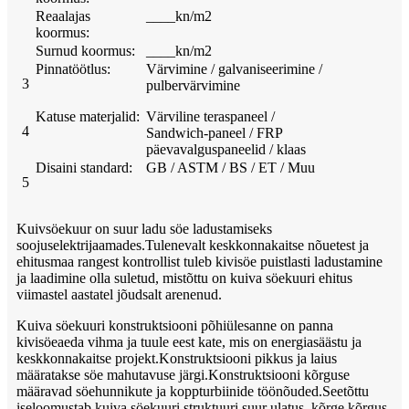
Reaalajas
____kn/m2
koormus:
Surnud koormus:
____kn/m2
Pinnatöötlus:
Värvimine / galvaniseerimine /
3
pulbervärvimine
Katuse materjalid:
Värviline teraspaneel /
4
Sandwich-paneel / FRP
päevavalguspaneelid / klaas
Disaini standard:
GB / ASTM / BS / ET / Muu
5
Kuivsöekuur on suur ladu söe ladustamiseks
soojuselektrijaamades.Tulenevalt keskkonnakaitse nõuetest ja
ehitusmaa rangest kontrollist tuleb kivisöe puistlasti ladustamine
ja laadimine olla suletud, mistõttu on kuiva söekuuri ehitus
viimastel aastatel jõudsalt arenenud.
Kuiva söekuuri konstruktsiooni põhiülesanne on panna
kivisöeaeda vihma ja tuule eest kate, mis on energiasäästu ja
keskkonnakaitse projekt.Konstruktsiooni pikkus ja laius
määratakse söe mahutavuse järgi.Konstruktsiooni kõrguse
määravad söehunnikute ja koppturbiinide töönõuded.Seetõttu
iseloomustab kuiva söekuuri struktuuri suur ulatus, kõrge kõrgus