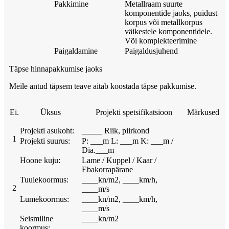
Pakkimine
Metallraam suurte
komponentide jaoks, puidust
korpus või metallkorpus
väikestele komponentidele.
Või komplekteerimine
Paigaldamine
Paigaldusjuhend
Täpse hinnapakkumise jaoks
Meile antud täpsem teave aitab koostada täpse pakkumise.
Ei.
Üksus
Projekti spetsifikatsioon
Märkused
Projekti asukoht:
_____ Riik, piirkond
1
Projekti suurus:
P: ___m L: ___m K: ___m /
Dia.___m
Hoone kuju:
Lame / Kuppel / Kaar /
Ebakorrapärane
Tuulekoormus:
____kn/m2, ____km/h,
2
____m/s
Lumekoormus:
____kn/m2, ____km/h,
____m/s
Seismiline
____kn/m2
koormus: