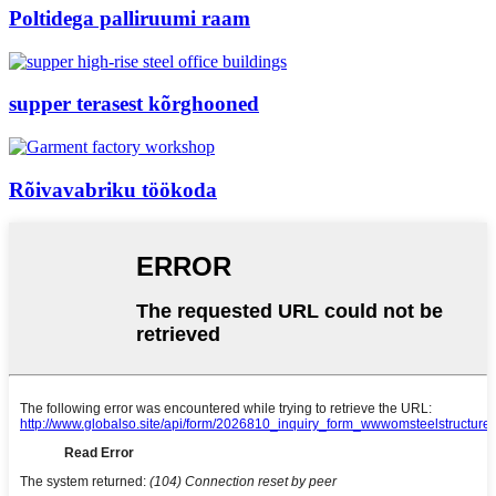
Poltidega palliruumi raam
supper terasest kõrghooned
Rõivavabriku töökoda