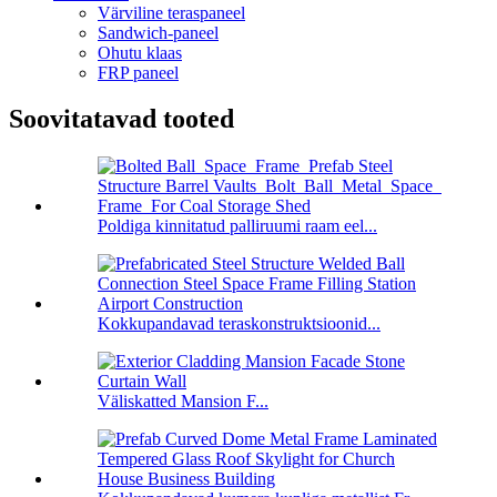
Värviline teraspaneel
Sandwich-paneel
Ohutu klaas
FRP paneel
Soovitatavad tooted
Poldiga kinnitatud palliruumi raam eel...
Kokkupandavad teraskonstruktsioonid...
Väliskatted Mansion F...