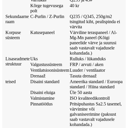
Kõrge tugevusega
40 kr
polt
Sekundaarne
C-Purlin / Z-Purlin
Q235 / Q345, 250g/m2
raam
tsingitud kiht, pealispinda ei
värvita
Korpuse
Katusepaneel
Värviline teraspaneel / Al-
süsteem
Mg-Mn paneel (Kõigi
paneelide värve ja suurusi
saab vastavalt vajadusele
kohandada.)
Lisaseadmete
Uks
Rulluks / lükanduks
struktuur
Valgustussüsteem
FRP / arvuti / aken
Ventilatsioonisüsteem
Luuder / ventilaator
Drenaaž
Tasuta drenaaž
teised
Disaini standard
Ameerika standard / Euroopa
standard / Hiina standard
Disaini eluiga
Üle 50 aasta
Valmistamine
ISO kvaliteedikontroll
Pinnatöötlus
Pritsipuhastus Sa2.5 tasemel,
värvimine või
galvaniseerimine (paksust
saab vastavalt vajadusele
kohandada.)