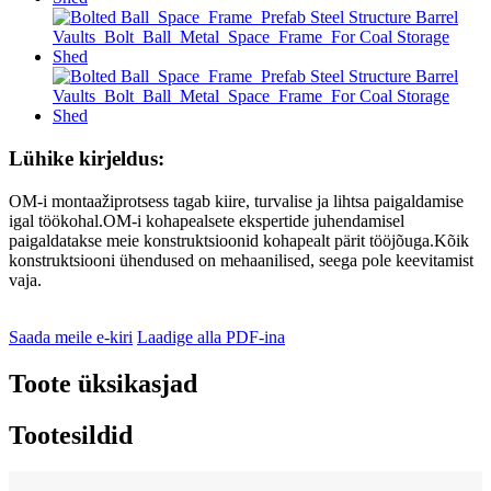
Lühike kirjeldus:
OM-i montaažiprotsess tagab kiire, turvalise ja lihtsa paigaldamise
igal töökohal.OM-i kohapealsete ekspertide juhendamisel
paigaldatakse meie konstruktsioonid kohapealt pärit tööjõuga.Kõik
konstruktsiooni ühendused on mehaanilised, seega pole keevitamist
vaja.
Saada meile e-kiri
Laadige alla PDF-ina
Toote üksikasjad
Tootesildid