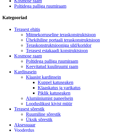
Kosmose raam
Poltidega palliga ruumiraam
Kategooriad
Terasest ehitis
Mitmekorruseline teraskonstruktsioon
Ühekihiline portaali teraskonstruktsioon
Teraskonstruktsiooniga sild/koridor
Terasest estakaadi konstruktsioon
Kosmose raam
Poltidega palliga ruumiraam
Keevitatud kuuliruumi raam
Kardinasein
Klaasist kardinsein
Kuppel katuseaken
Klaaskatus ja varikatus
Piklik katuseaken
Alumiiniumist paneelsein
Looduslikust kivist müür
Terasest sõrestik
Ruumiline sõrestik
Üksik sõrestik
Aksessuaar
Vooderdus