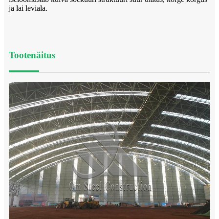
ja lai leviala.
Tootenäitus