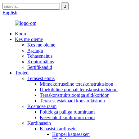
English
Kodu
Kes me oleme
Kes me oleme
Ajalugu
Tehasenäitus
Kontorinäitus
Sertifikaadid
Tooted
Terasest ehitis
Mitmekorruseline teraskonstruktsioon
Ühekihiline portaali teraskonstruktsioon
Teraskonstruktsiooniga sild/koridor
Terasest estakaadi konstruktsioon
Kosmose raam
Poltidega palliga ruumiraam
Keevitatud kuuliruumi raam
Kardinasein
Klaasist kardinsein
Kuppel katuseaken