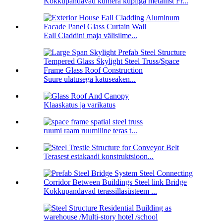
Kokkupandavad kumera kupliga metallist Fr...
Eall Claddini maja välisilme...
Suure ulatusega katuseaken...
Klaaskatus ja varikatus
ruumi raam ruumiline teras t...
Terasest estakaadi konstruktsioon...
Kokkupandavad terassillasüsteem ...