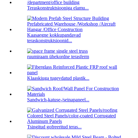
Teraskonstruktsiooniga elamu...
Kaasaegne kokkupandavad
teraskonstruktsioonid...
ruumiraam ühekordne terasferm
Klaaskiuga tugevdatud plastik...
Sandwich-katuse-/seinapaneel...
Tsingitud gofreeritud teras...