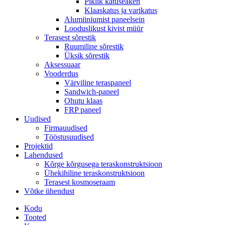
Piklik katuseaken
Klaaskatus ja varikatus
Alumiiniumist paneelsein
Looduslikust kivist müür
Terasest sõrestik
Ruumiline sõrestik
Üksik sõrestik
Aksessuaar
Vooderdus
Värviline teraspaneel
Sandwich-paneel
Ohutu klaas
FRP paneel
Uudised
Firmauudised
Tööstusuudised
Projektid
Lahendused
Kõrge kõrgusega teraskonstruktsioon
Ühekihiline teraskonstruktsioon
Terasest kosmoseraam
Võtke ühendust
Kodu
Tooted