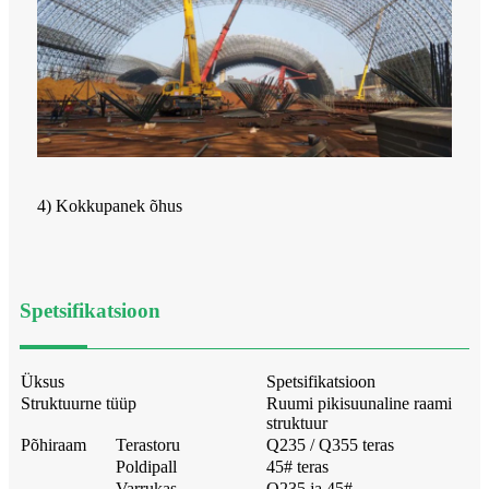
4) Kokkupanek õhus
Spetsifikatsioon
Üksus
Spetsifikatsioon
Struktuurne tüüp
Ruumi pikisuunaline raami
struktuur
Põhiraam
Terastoru
Q235 / Q355 teras
Poldipall
45# teras
Varrukas
Q235 ja 45#