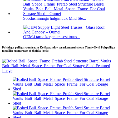
Soodushinnaga hulgimüük Mild Ste...
OEM-i tarne kerge terasest truus...
Poltidega palliga ruumiraam Kokkupandav teraskonstruktsioon Tünnivõlvid Poltpalliga
metallist ruumiraam söehoidla jaoks