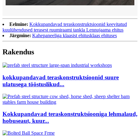
Eelmine:
Kokkupandavad teraskonstruktsioonid keevitatud
kuulühendused terasest ruumiraami tankla Lennujaama ehitus
Järgmine:
Kahepaneeliga klaasist ehitusklaas ehituses
Rakendus
kokkupandavad teraskonstruktsioonid suure
ulatusega tööstuslikud...
Kokkupandavad teraskonstruktsiooniga lehmalaud,
hobuseaut, kuur...