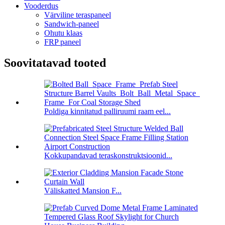
Vooderdus
Värviline teraspaneel
Sandwich-paneel
Ohutu klaas
FRP paneel
Soovitatavad tooted
Poldiga kinnitatud palliruumi raam eel...
Kokkupandavad teraskonstruktsioonid...
Väliskatted Mansion F...