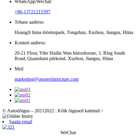
WhatsApp/Wechat:
+86-13721215397
Tehase aadress:
HuangJi linna tööstuspark, Tongshan, Xuzhou, Jiangsu, Hiina
Kontori aadress:
20-21 Floor, Yihe Huilin Wan büroohoone, 3. Ring South
Road, Quanshani piirkond, Xuzhou, Jiangsu, Hiina
Meil
marketing@omsteelstructure.com
© Autoriõigus – 20212022 : Kõik õigused kaitstud.
>
Saada email
WeChat