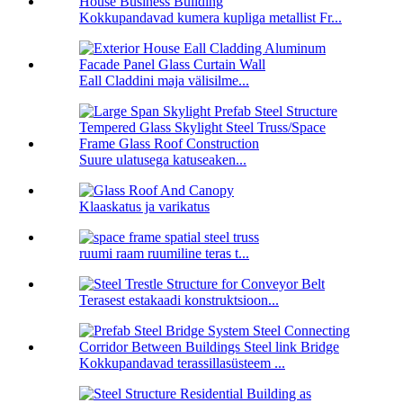
Kokkupandavad kumera kupliga metallist Fr...
Eall Claddini maja välisilme...
Suure ulatusega katuseaken...
Klaaskatus ja varikatus
ruumi raam ruumiline teras t...
Terasest estakaadi konstruktsioon...
Kokkupandavad terassillasüsteem ...