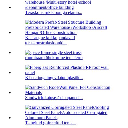
Teraskonstruktsiooniga elamu...
Kaasaegne kokkupandavad
teraskonstruktsioonid...
ruumiraam ühekordne terasferm
Klaaskiuga tugevdatud plastik...
Sandwich-katuse-/seinapaneel...
Tsingitud gofreeritud teras...