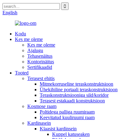
English
Kodu
Kes me oleme
Kes me oleme
Ajalugu
Tehasenäitus
Kontorinäitus
Sertifikaadid
Tooted
Terasest ehitis
Mitmekorruseline teraskonstruktsioon
Ühekihiline portaali teraskonstruktsioon
Teraskonstruktsiooniga sild/koridor
Terasest estakaadi konstruktsioon
Kosmose raam
Poltidega palliga ruumiraam
Keevitatud kuuliruumi raam
Kardinasein
Klaasist kardinsein
Kuppel katuseaken