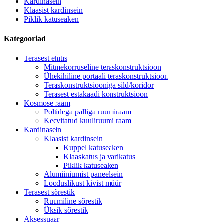
Kardinasein
Klaasist kardinsein
Piklik katuseaken
Kategooriad
Terasest ehitis
Mitmekorruseline teraskonstruktsioon
Ühekihiline portaali teraskonstruktsioon
Teraskonstruktsiooniga sild/koridor
Terasest estakaadi konstruktsioon
Kosmose raam
Poltidega palliga ruumiraam
Keevitatud kuuliruumi raam
Kardinasein
Klaasist kardinsein
Kuppel katuseaken
Klaaskatus ja varikatus
Piklik katuseaken
Alumiiniumist paneelsein
Looduslikust kivist müür
Terasest sõrestik
Ruumiline sõrestik
Üksik sõrestik
Aksessuaar