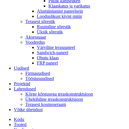
Piklik katuseaken
Klaaskatus ja varikatus
Alumiiniumist paneelsein
Looduslikust kivist müür
Terasest sõrestik
Ruumiline sõrestik
Üksik sõrestik
Aksessuaar
Vooderdus
Värviline teraspaneel
Sandwich-paneel
Ohutu klaas
FRP paneel
Uudised
Firmauudised
Tööstusuudised
Projektid
Lahendused
Kõrge kõrgusega teraskonstruktsioon
Ühekihiline teraskonstruktsioon
Terasest kosmoseraam
Võtke ühendust
Kodu
Tooted